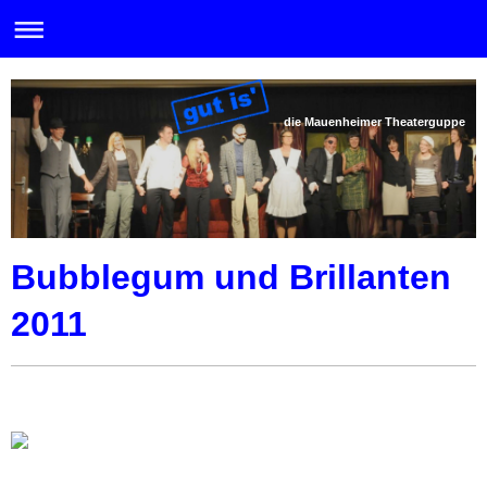
die Mauenheimer Theaterguppe
Bubblegum und Brillanten
2011