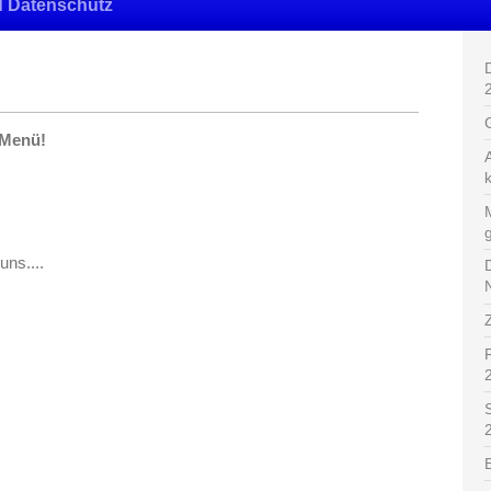
 Datenschutz
 Menü!
ns....