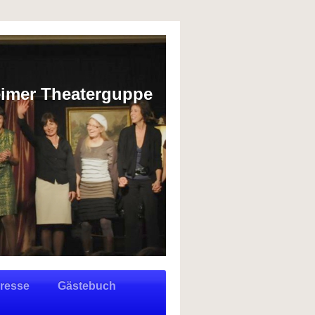
imer Theaterguppe
resse
Gästebuch