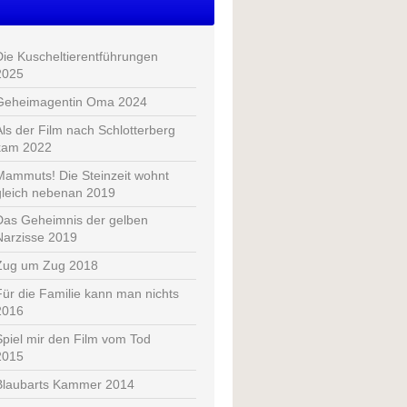
Die Kuscheltierentführungen
2025
Geheimagentin Oma 2024
Als der Film nach Schlotterberg
kam 2022
Mammuts! Die Steinzeit wohnt
gleich nebenan 2019
Das Geheimnis der gelben
Narzisse 2019
Zug um Zug 2018
Für die Familie kann man nichts
2016
Spiel mir den Film vom Tod
2015
Blaubarts Kammer 2014