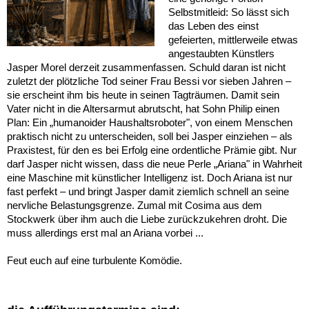
Selbstmitleid: So lässt sich
das Leben des einst
gefeierten, mittlerweile etwas
angestaubten Künstlers
Jasper Morel derzeit zusammenfassen. Schuld daran ist nicht
zuletzt der plötzliche Tod seiner Frau Bessi vor sieben Jahren –
sie erscheint ihm bis heute in seinen Tagträumen. Damit sein
Vater nicht in die Altersarmut abrutscht, hat Sohn Philip einen
Plan: Ein „humanoider Haushaltsroboter", von einem Menschen
praktisch nicht zu unterscheiden, soll bei Jasper einziehen – als
Praxistest, für den es bei Erfolg eine ordentliche Prämie gibt. Nur
darf Jasper nicht wissen, dass die neue Perle „Ariana" in Wahrheit
eine Maschine mit künstlicher Intelligenz ist. Doch Ariana ist nur
fast perfekt – und bringt Jasper damit ziemlich schnell an seine
nervliche Belastungsgrenze. Zumal mit Cosima aus dem
Stockwerk über ihm auch die Liebe zurückzukehren droht. Die
muss allerdings erst mal an Ariana vorbei ...
F
eut euch auf eine turbulente Komödie.