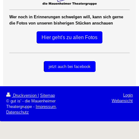
Wer noch in
Erinnerungen schwelgen will, kann sich gerne
die Fotos von unseren bisherigen Stücken anschauen
Hier geht's zu allen Fotos
jetzt auch bei facebook
Login
Druckversion
|
Sitemap
Webansicht
© gut is' - die Mauenheimer
Theatergruppe -
Impressum
,
Datenschutz